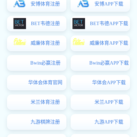
依托日志与监控体系，2026 世界杯免费在线观看对世界
杯免费在线观看（中国链路的异常访问进行快速定位，缩
短故障恢复时间。...