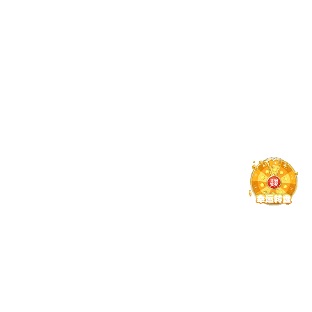
频道直达
适配清晰度。
视频集锦
多层防护数据中心。