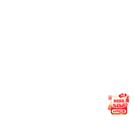
合规运营说明...
用户体验优化...
平台服务范围...
产业国际品质认证
权威视角 · 专业分析 · 通俗易懂
专业做娱乐的经营理念,世界杯app最新版下载...
专业做娱乐的经营理念,世界杯app最新版下载是一个由一
群喜爱游戏的年轻人倾心打造的游戏平台,所以大家使用
世界杯在线平台可以尽情放心,拥有着十分强大的服务器
的设置以及十分专业的人员。